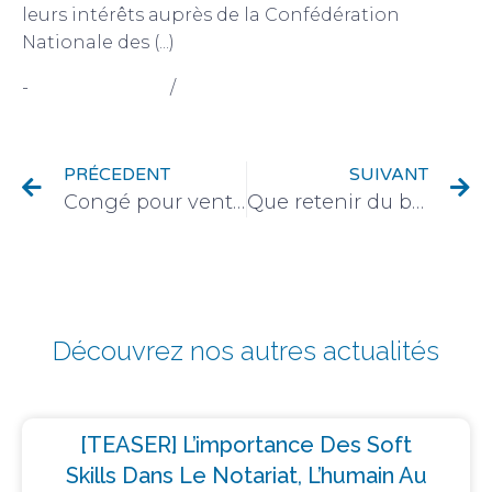
leurs intérêts auprès de la Confédération
Nationale des (...)
-
Vie associative
/
focus Col' droite Parole Expert
PRÉCEDENT
SUIVANT
Congé pour vente et atteinte au droit de propriété : le cas du bailleur héritier
Que retenir du bilan d’activité 2023 de la CPRN ?
Découvrez nos autres actualités
[TEASER] L’importance Des Soft
Skills Dans Le Notariat, L’humain Au