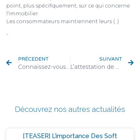
point, plus spécifiquement, sur ce qui concerne
l'immobilier.
Les consommateurs maintiennent leurs (...)
-
Actualité du monde de l'immobilier
PRÉCEDENT
SUIVANT
Connaissez-vous l’association « Droit comme un H ! » ?
L’attestation de financement, le sésame pour décrocher la visite d’un bien immobilier ?
Découvrez nos autres actualités
[TEASER] L’importance Des Soft