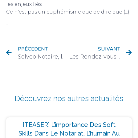
les enjeux liés.
Ce n'est pas un euphémisme que de dire que (...)
-
Immobilier et urbanisation
PRÉCEDENT
SUIVANT
Solveo Notaire, la nouvelle solution de documentation juridique Lamy offerte en 2021.
Les Rendez-vous Transformations du droit : c’est aussi pour les notaires !
Découvrez nos autres actualités
[TEASER] L’importance Des Soft
Skills Dans Le Notariat, L’humain Au