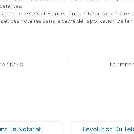
éralités.
riat entre le CSN et France générosités a donc été ren
t des notaires dans le cadre de l'application de la nou
de / N°60
La transm
ns Le Notariat,
L’évolution Du Té