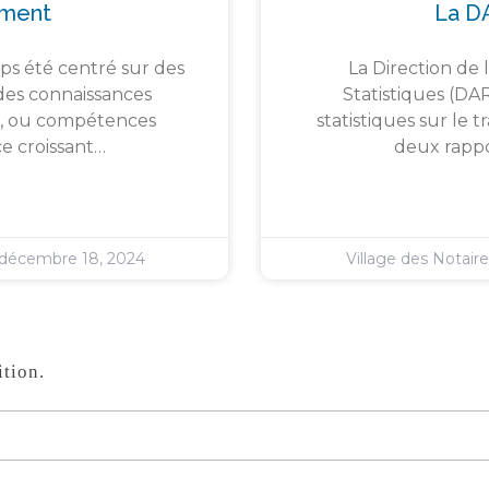
ement
La D
ps été centré sur des
La Direction de 
des connaissances
Statistiques (DA
s », ou compétences
statistiques sur le 
e croissant…
deux rappor
décembre 18, 2024
Village des Notair
tion.