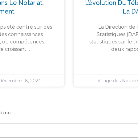
ns Le Notariat,
L’évolution Du Té
ement
La D
ps été centré sur des
La Direction de 
des connaissances
Statistiques (DA
s », ou compétences
statistiques sur le 
e croissant…
deux rappor
décembre 18, 2024
Village des Notair
tion.