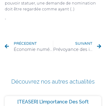
pouvoir statuer, une demande de nomination
doit être regardée comme ayant (...)
-
Vie des offices (cessions-acquisitions-
nominations)
PRÉCEDENT
SUIVANT
Économie numérique et Finance environnementale : nouvelles définitions
Prévoyance des indépendants et dirigeants : quel sentiment de sécurité ?
Découvrez nos autres actualités
[TEASER] L’importance Des Soft