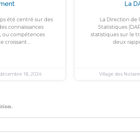
ement
La D
ps été centré sur des
La Direction de 
des connaissances
Statistiques (DA
s », ou compétences
statistiques sur le 
e croissant…
deux rappor
décembre 18, 2024
Village des Notair
tion.