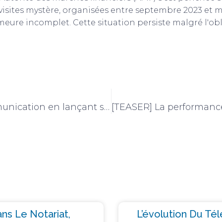
 visites mystère, organisées entre septembre 2023 et m
emeure incomplet. Cette situation persiste malgré l'obl
[Entretien] L’association NCE booste sa communication en lançant ses premiers podcasts
ns Le Notariat,
L’évolution Du Té