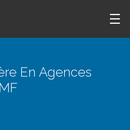
ère En Agences
AMF