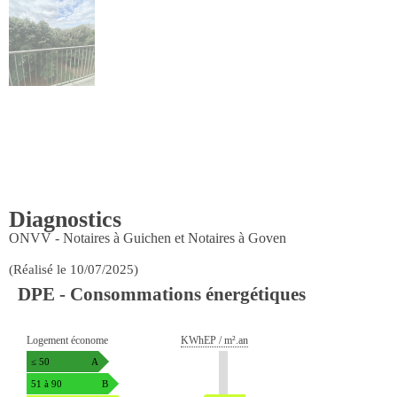
Previous
Next
Diagnostics
ONVV - Notaires à Guichen et Notaires à Goven
(Réalisé le 10/07/2025)
DPE - Consommations énergétiques
Logement économe
KWhEP / m².an
≤ 50
A
51 à 90
B