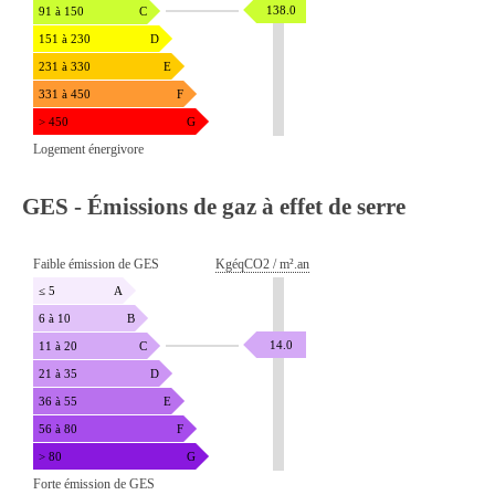
138.0
91 à 150
C
151 à 230
D
231 à 330
E
331 à 450
F
> 450
G
Logement énergivore
GES - Émissions de gaz à effet de serre
Faible émission de GES
KgéqCO2 / m².an
≤ 5
A
6 à 10
B
14.0
11 à 20
C
21 à 35
D
36 à 55
E
56 à 80
F
> 80
G
Forte émission de GES