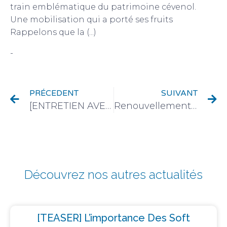
train emblématique du patrimoine cévenol.
Une mobilisation qui a porté ses fruits
Rappelons que la (...)
-
À côté du notariat
PRÉCEDENT
SUIVANT
[ENTRETIEN AVEC DIDIER ROSSIGNOL] « L’éthique numérique, dans l’ADN du notariat »
Renouvellement du partenariat entre le Conseil Supérieur du Notariat et Généalogistes de France
Découvrez nos autres actualités
[TEASER] L’importance Des Soft