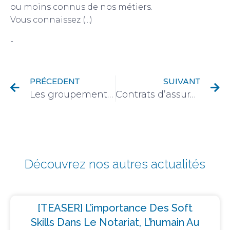
ou moins connus de nos métiers.
Vous connaissez (...)
-
Écosystème notarial
PRÉCEDENT
SUIVANT
Les groupements fonciers agricoles, un investissement de diversification patrimoniale
Contrats d’assurance dépendance : des améliorations à apporter selon l’ACPR
Découvrez nos autres actualités
[TEASER] L’importance Des Soft
Skills Dans Le Notariat, L’humain Au