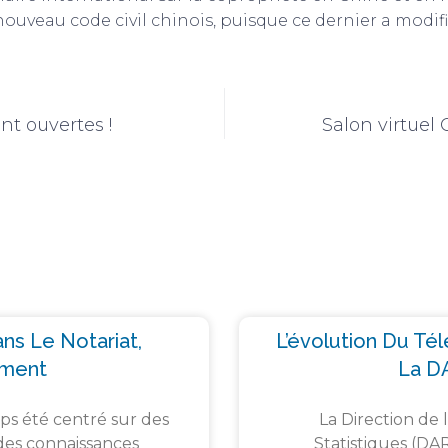
uveau code civil chinois, puisque ce dernier a modifié
nt ouvertes !
Salon virtuel 
ns Le Notariat,
L’évolution Du Té
ement
La D
ps été centré sur des
La Direction de 
des connaissances
Statistiques (DA