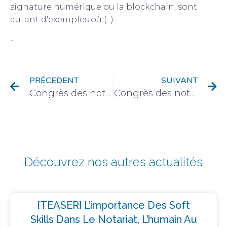
signature numérique ou la blockchain, sont
autant d'exemples où (...)
-
Vie de la profession
PRÉCEDENT
SUIVANT
Congrès des notaires 2021 : propositions et résultats des votes de la deuxième Commission.
Congrès des notaires 2021 : pour le numérique, l’humanisme juridique comme boussole.
Découvrez nos autres actualités
[TEASER] L’importance Des Soft
Skills Dans Le Notariat, L’humain Au