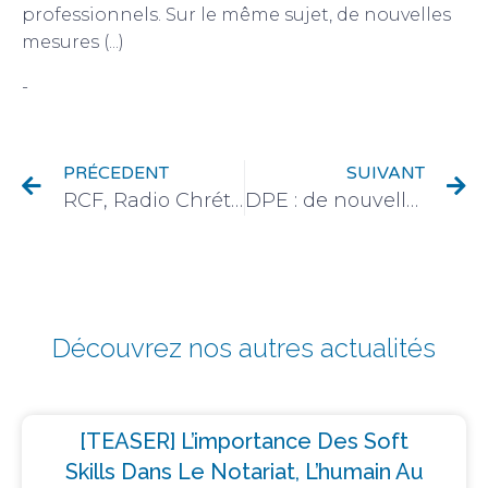
professionnels. Sur le même sujet, de nouvelles
mesures (...)
-
Actualité du monde de l'immobilier
PRÉCEDENT
SUIVANT
RCF, Radio Chrétienne Francophone, un réseau de 64 radios locales
DPE : de nouvelles propositions pour une meilleure fiabilité
Découvrez nos autres actualités
[TEASER] L’importance Des Soft
Skills Dans Le Notariat, L’humain Au