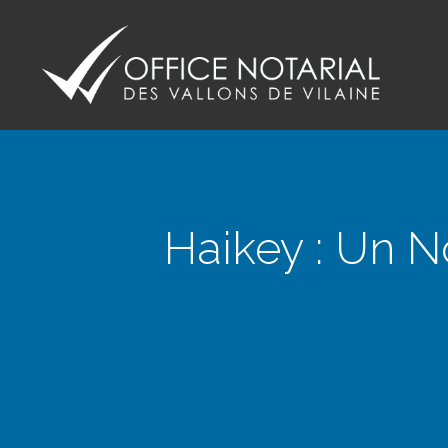
Office notariale des Vallons de Vilaine
ONVV - Notaires à GUICHEN Notaires GOVEN
Haikey : Un N