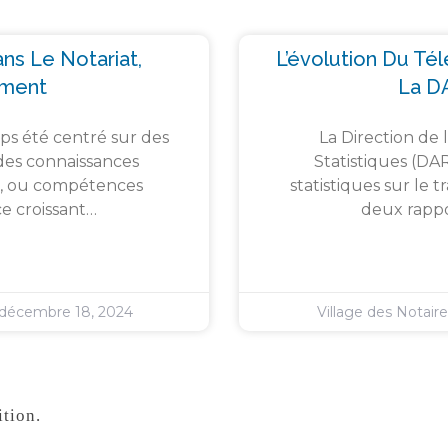
ns Le Notariat,
L’évolution Du Té
ement
La D
ps été centré sur des
La Direction de 
des connaissances
Statistiques (DA
s », ou compétences
statistiques sur le 
e croissant…
deux rappor
décembre 18, 2024
Village des Notair
tion.