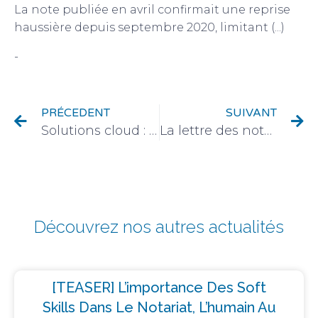
La note publiée en avril confirmait une reprise
haussière depuis septembre 2020, limitant (...)
-
Immobilier et urbanisation
PRÉCEDENT
SUIVANT
Solutions cloud : Adista propose de repenser les réseaux télécoms des notaires.
La lettre des notaires de France dans le monde / N°58
Découvrez nos autres actualités
[TEASER] L’importance Des Soft
Skills Dans Le Notariat, L’humain Au