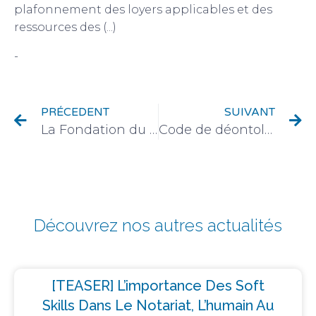
plafonnement des loyers applicables et des
ressources des (...)
-
Actualité du monde de l'immobilier
PRÉCEDENT
SUIVANT
La Fondation du Patrimoine et la Chambre des Notaires du Gard main dans la main pour la sauvegarde du patrimoine gardois
Code de déontologie des notaires : aperçu du décret du 28 décembre 2023
Découvrez nos autres actualités
[TEASER] L’importance Des Soft
Skills Dans Le Notariat, L’humain Au