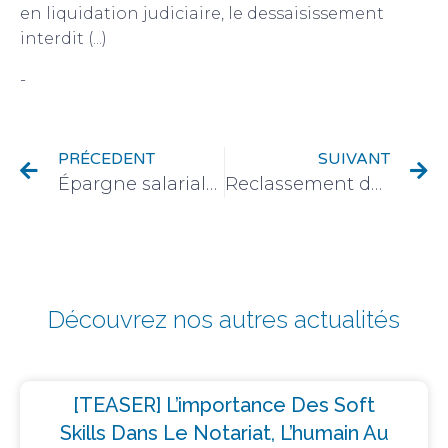
en liquidation judiciaire, le dessaisissement
interdit (...)
-
Immobilier & urbanisme
PRÉCEDENT
SUIVANT
Épargne salariale : comment bien comprendre son fonctionnement ?
Reclassement des communes dans le zonage ABC : un arrêté gouvernemental pour améliorer l’accès au logement
Découvrez nos autres actualités
[TEASER] L’importance Des Soft
Skills Dans Le Notariat, L’humain Au