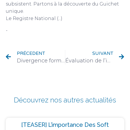
subsistent. Partons à la découverte du Guichet
unique.
Le Registre National (...)
-
Droit des sociétés et groupements
PRÉCEDENT
SUIVANT
Divergence formelle sur un testament privé : une proposition de conciliation entre le droit français et le droit brésilien
Évaluation de l’impact de l’érosion côtière sur le patrimoine bâti public et privé français
Découvrez nos autres actualités
[TEASER] L’importance Des Soft