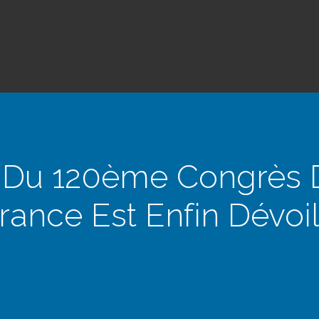
Du 120ème Congrès D
rance Est Enfin Dévoi