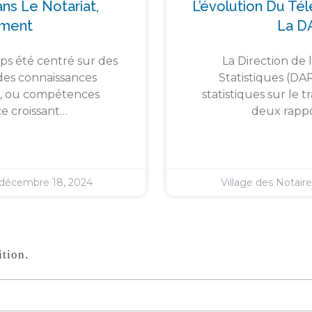
ns Le Notariat,
L’évolution Du Té
ement
La D
ps été centré sur des
La Direction de 
des connaissances
Statistiques (DA
s », ou compétences
statistiques sur le 
e croissant…
deux rappor
décembre 18, 2024
Village des Notair
tion.