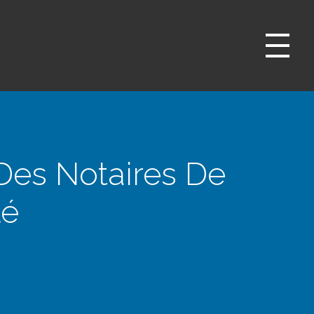
es Notaires De
lé