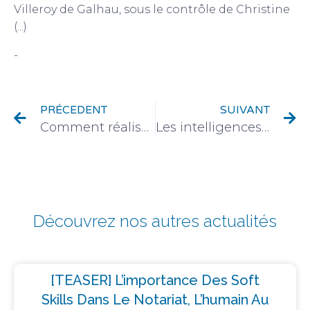
Villeroy de Galhau, sous le contrôle de Christine
(...)
-
Actualités du monde du patrimoine
PRÉCEDENT
SUIVANT
Comment réaliser une traduction juridique et certifiée en Europe ?
Les intelligences artificielles (Chat GPT) dans le notariat : alliance ou combat ?
Découvrez nos autres actualités
[TEASER] L’importance Des Soft
Skills Dans Le Notariat, L’humain Au