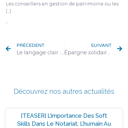
Les conseillers en gestion de patrimoine ou les
(...)
-
Fiscalité
PRÉCEDENT
SUIVANT
Le langage clair : un outil important de la relation-client pour les notaires
Épargne solidaire : les Français investissent-ils responsable ?
Découvrez nos autres actualités
[TEASER] L’importance Des Soft
Skills Dans Le Notariat, L’humain Au