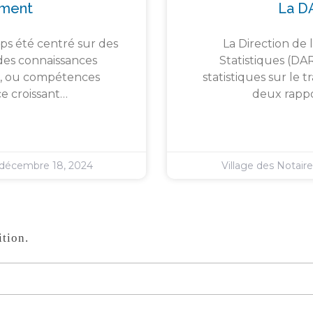
ement
La D
ps été centré sur des
La Direction de 
des connaissances
Statistiques (DA
s », ou compétences
statistiques sur le 
e croissant…
deux rappor
décembre 18, 2024
Village des Notair
tion.