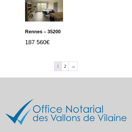
Rennes – 35200
187 560
€
1
2
→