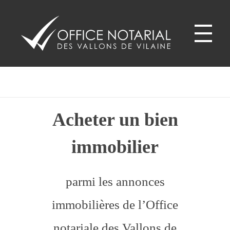
Home
Products
Goven - 35580
Goven - 35580
Office notariale des Vallons de Vilaine
ONVV - Notaires à GUICHEN Notaires GOVEN
Acheter un bien
immobilier
parmi les annonces
immobilières de l’Office
notariale des Vallons de