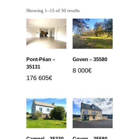
Showing 1–15 of 30 results
Pont-Péan –
Goven – 35580
35131
8 000
€
176 605
€
Campel – 35330
Goven – 35580