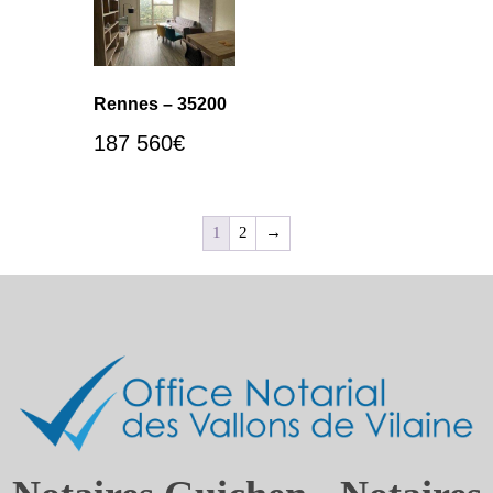
Rennes – 35200
187 560
€
1
2
→