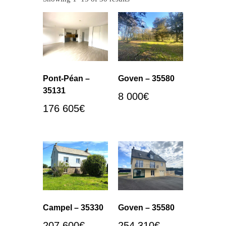
Pont-Péan –
Goven – 35580
35131
8 000
€
176 605
€
Campel – 35330
Goven – 35580
207 600
€
254 310
€