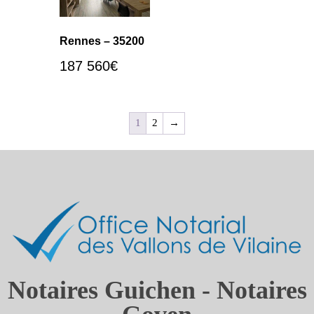
Rennes – 35200
187 560
€
1
2
→
Notaires Guichen - Notaires