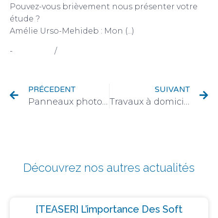
Pouvez-vous brièvement nous présenter votre
étude ?
Amélie Urso-Mehideb : Mon (...)
-
RH & QVT
/
focus Col' droite Parole Expert
PRÉCEDENT
SUIVANT
Panneaux photovoltaïques sur les terres agricoles : friches et agrivoltaïsme
Travaux à domicile : enquête de la DGCCRF sur les plateformes
Découvrez nos autres actualités
[TEASER] L’importance Des Soft