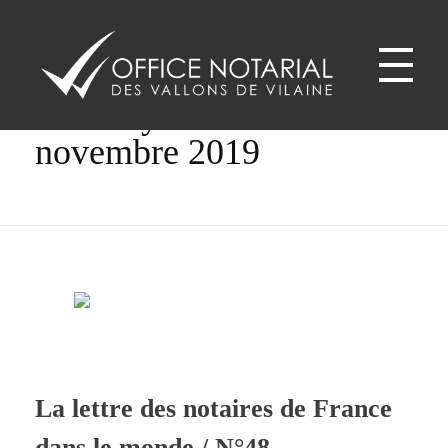
Home
Monthly Archives:
novembre 2019
Office notariale des Vallons de Vilaine
ONVV - Notaires à GUICHEN Notaires GOVEN
La lettre des notaires de France
dans le monde / N°48