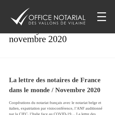
Home
Monthly Archives:
novembre 2020
Office notariale des Vallons de Vilaine
ONVV - Notaires à GUICHEN Notaires GOVEN
La lettre des notaires de France
dans le monde / Novembre 2020
Coopérations du notariat français avec le notariat belge et
italien, expatriation par visioconférence, l’ANF auditionné
par la CIEC, l’Italie face au COVID-19… La lettre des