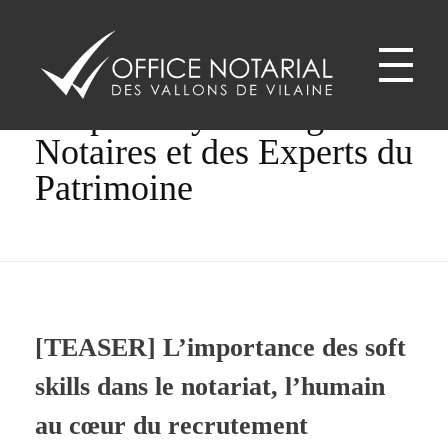
Home
All posts by : Village des
Notaires et des Experts du
Office notariale des Vallons de Vilaine
ONVV - Notaires à GUICHEN Notaires GOVEN
Patrimoine
[TEASER] L’importance des soft
skills dans le notariat, l’humain
au cœur du recrutement