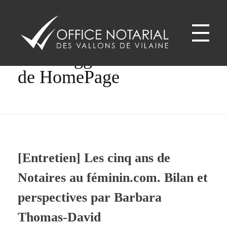
Home
Focus haut de HomePage
Posts tagged: Focus haut
de HomePage
Office notariale des Vallons de Vilaine
ONVV - Notaires à GUICHEN Notaires GOVEN
[Entretien] Les cinq ans de
Notaires au féminin.com. Bilan et
perspectives par Barbara
Thomas-David