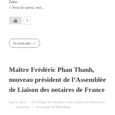
Édito
« Vous le savez, not…
0
En savoir plus
Maître Frédéric Phan Thanh,
nouveau président de l’Assemblée
de Liaison des notaires de France
juin 6, 2024
by
Village des Notaires et des Experts du Patrimoine
Actualités
Focus haut de HomePage