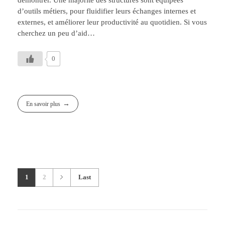
démontrer. Une majorité des structures sont équipées
d’outils métiers, pour fluidifier leurs échanges internes et
externes, et améliorer leur productivité au quotidien. Si vous
cherchez un peu d’aid…
0
En savoir plus
1
2
Last