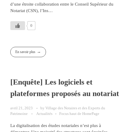
d’une étroite collaboration entre le Conseil Supérieur du
Notariat (CSN), l’Ins…
0
En savoir plus
[Enquête] Les logiciels et
plateformes proposés au notariat
avril 21, 2023
by
Village des Notaires et des Experts du
Patrimoine
Actualités
Focus haut de HomePage
La digitalisation des études notariales n’est plus à